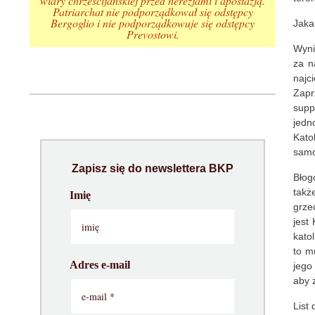
wiary chrześcijańskiej przed herezjami i apostazją.
Patriarchat nie podporządkował się odstępcy
Bergoglio i nie podporządkowuje się odstępcy
Jaka 
Prevostowi.
Wyni
za n
najc
Zapr
supp
jedn
Kato
samo
Zapisz się do newslettera BKP
Błog
takż
Imię
grze
jest
kato
to m
Adres e-mail
jego
aby 
List