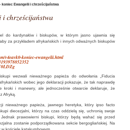
 koniec Ewangelii i chrześcijaństwa
 i chrześcijaństwa
o apel do kardynałów i biskupów, w którym jasno ujawnia się
, aby za przykładem afrykańskich i innych odważnych biskupów
com/v4eavk0-koniec-ewangelii.html
803193978852352
kiF0LDZg
i biskupi wezwali nieważnego papieża do odwołania „Fiducia
afrykańskich wobec jego deklaracji pokazuje, że tak naprawdę
 kroki i manewry, ale jednocześnie otwarcie deklaruje, że
z Afryką.
cji nieważnego papieża, jawnego heretyka, który ipso facto
upi diecezjalni, którzy na czas oddzielą się, uchronią swoje
. Jednak prawowierni biskupi, którzy będą wahać się przed
cezjalna zostanie podporządkowana sekcie bergogliańskiej. Na
ków w kościele katakumbowym.