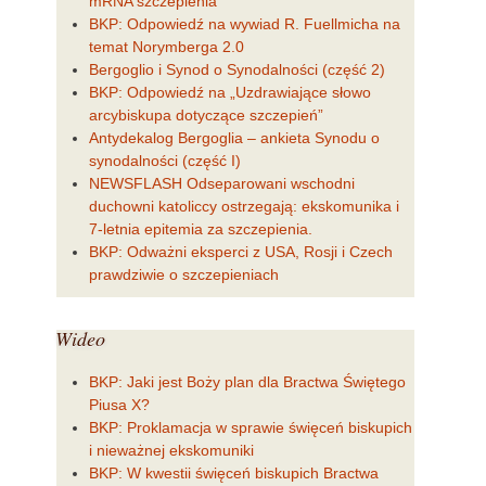
mRNA szczepienia
BKP: Odpowiedź na wywiad R. Fuellmicha na
temat Norymberga 2.0
Bergoglio i Synod o Synodalności (сzęść 2)
BKP: Odpowiedź na „Uzdrawiające słowo
arcybiskupa dotyczące szczepień”
Antydekalog Bergoglia – ankieta Synodu o
synodalności (część I)
NEWSFLASH Odseparowani wschodni
duchowni katoliccy ostrzegają: ekskomunika i
7-letnia epitemia za szczepienia.
BKP: Odważni eksperci z USA, Rosji i Czech
prawdziwie o szczepieniach
Wideo
BKP: Jaki jest Boży plan dla Bractwa Świętego
Piusa X?
BKP: Proklamacja w sprawie święceń biskupich
i nieważnej ekskomuniki
BKP: W kwestii święceń biskupich Bractwa