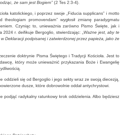
wodząc, że sam jest Bogiem
”
(2 Tes 2:3-4).
ioła katolickiego, i poprzez swoje „Fiducia supplicans” i motto
d theologiam promovendam” wygłosił zmianę paradygmatu
ieniem. Czyniąc to, unieważnia zarówno Pismo Święte, jak i
024 r. deifikuje Bergoglio, stwierdzając: „
Ważne jest, aby te
 w Deklaracji podpisanej i zatwierdzonej przez papieża, jako że
czenie doktrynie Pisma Świętego i Tradycji Kościoła. Jest to
odawcę, który może unieważnić przykazania Boże i Ewangelię
ydliwością.
 oddzieli się od Bergoglio i jego sekty wraz ze swoją diecezją,
powierzone dusze, które dobrowolnie oddał antychrystowi.
cie podjąć radykalny ratunkowy krok oddzielenia. Albo będziesz