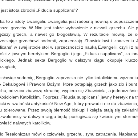
jest istota zbrodni „Fiducia supplicans”?
ka to z istoty Ewangelii. Ewangelia jest radosną nowiną o odpuszczen
asze grzechy. W Nim jest także wybawienie z niewoli grzechu. Ale p
ięższy grzech, a nawet go błogosławią. W rezultacie mówią, że o
zeczając grzechowi sodomii, zaprzeczają Zbawicielowi i znaczeniu J
licans” w swej istocie stoi w sprzeczności z nauką Ewangelii, czyli i z 
ości z jawnym heretykiem Bergoglio i jego „Fiducia supplicans”, za inn
lickiego. Jednak sekta Bergoglio w dalszym ciągu okupuje klucz
zagładę.
osławiąc sodomię, Bergoglio zaprzecza nie tylko katolickiemu wyznaniu 
e Dekalogowi i Prawom Bożym, które potępiają grzech jako zło i bunt 
chu, odrzuca zbawczą skruchę, wypiera się Zbawiciela, a jednocześnie
 Kościołem Katolickim. Poprzez „Fiducia supplicans” jawny heretyk na tr
licki w szatański antykościół New Age, który prowadzi nie do zbawienia
u tolerowane. Przez swoją bierność biskupi i księża stają się zakładni
 zwolennicy w dalszym ciągu będą posługiwać się kwiecistymi sformu
zwieść naiwnych katolików.
 do Tesaloniczan mówi o człowieku grzechu, synu zatracenia. Napisano