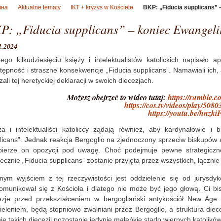
вна
Aktualne tematy
IKT + kryzys w Kościele
BKP: „Fiducia supplicans” –
P: „Fiducia supplicans” – koniec Ewangelii
2.2024
tego kilkudziesięciu księży i intelektualistów katolickich napisał
tępność i straszne konsekwencje „Fiducia supplicans”. Namawiali ich
ali tej heretyckiej deklaracji w swoich diecezjach.
Możesz obejrzeć to wideo tutaj:
https://rumble.
https://cos.tv/videos/play/50
https://youtu.be/hnz
ża i intelektualiści katoliccy żądają również, aby kardynałowie 
licans”. Jednak reakcja Bergoglio na zjednoczony sprzeciw biskupów 
bierze on opozycji pod uwagę. Choć podejmuje pewne strategiczne
tecznie „Fiducia supplicans” zostanie przyjęta przez wszystkich, łącznie 
nym wyjściem z tej rzeczywistości jest oddzielenie się od jurysdyk
omunikował się z Kościoła i dlatego nie może być jego głową. Ci bisk
ezje przed przekształceniem w bergogliański antykościół New Age
ieleniem, będą stopniowo zwalniani przez Bergoglio, a struktura die
nie takich diecezji pozostanie jedynie maleńkie stado wiernych katoli