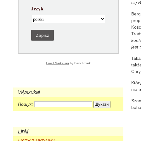
się 
Język
Berg
prop
Kośc
Trad
Zapisz
konf
jest
Taka
Email Marketing
by Benchmark
takż
Chry
Któr
nie 
Wyszukaj
Szan
Пошук:
boha
Linki