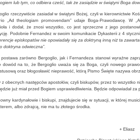
Bogiem lub tym, co odbiera cześć, tak że zasiądzie w świątyni Boga do
oglio rzeczywiście zasiadał w świątyni Bożej, czyli w kierownictwie Kośc
rio „Ad theologiam promovendam” udaje Boga-Prawodawcę. W „A
ioła i dodał, że znosi wszystko, co jest sprzeczne z jego postanow
ycję. Podobnie Fernandez w swoim komunikacie Dykasterii z 4 stycznia 2
erencje episkopatów nie opowiadały się za doktryną inną niż ta zawarta
 to doktryna odwieczna”.
 postawa zarówno Bergoglio, jak i Fernandeza stanowi wyraźne zaprze
e dowód na to, że Bergoglio uważa się za Boga, czyli nowego praw
stusową oraz błogosławić nieprawość, którą Pismo Święte nazywa obrz
y z obecnych następców apostołów, czyli biskupów, przez to wszystko nie
będzie już miał przed Bogiem usprawiedliwienia. Będzie odpowiadał za 
owny kardynałowie i biskupi, znajdujecie się w sytuacji, w której musi
terem, albo zdrajcą, nie ma tu złotego środka.
+ Eliasz