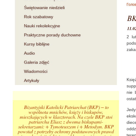
Голо
Świętowanie niedzieli
BK
Rok szabatowy
Nauki rekolekcyjne
11.0
Praktyczne porady duchowne
2 lu
pods
Kursy biblijne
zakaz
Audio
Galeria zdjęć
Wiadomości
Księ
Artykuły
supp
nie 
osta
Bizantyjski Katolicki Patriarchat (BKP) ‒ to
Jedy
wspólnota mnichów, księży i biskupów,
mieszkających w klasztorach. Na czele BKP stoi
eksk
patriarcha Eliasz z dwoma biskupami-
diec
sekretarzami: + Tymoteuszem i + Metodym. BKP
oddz
powstał z potrzeby ochrony podstawowych prawd
tere