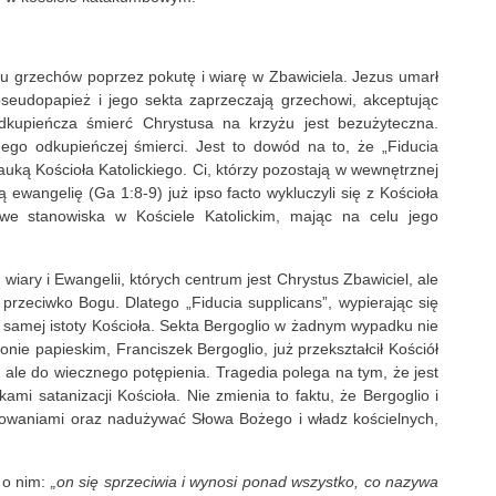
iu grzechów poprzez pokutę i wiarę w Zbawiciela. Jezus umarł
seudopapież i jego sekta zaprzeczają grzechowi, akceptując
dkupieńcza śmierć Chrystusa na krzyżu jest bezużyteczna.
ego odkupieńczej śmierci. Jest to dowód na to, że „Fiducia
nauką Kościoła Katolickiego. Ci, którzy pozostają w wewnętrznej
ą ewangelię (Ga 1:8-9) już ipso facto wykluczyli się z Kościoła
owe stanowiska w Kościele Katolickim, mając na celu jego
wiary i Ewangelii, których centrum jest Chrystus Zbawiciel, ale
przeciwko Bogu. Dlatego „Fiducia supplicans”, wypierając się
 samej istoty Kościoła. Sekta Bergoglio w żadnym wypadku nie
onie papieskim, Franciszek Bergoglio, już przekształcił Kościół
, ale do wiecznego potępienia. Tragedia polega na tym, że jest
kami satanizacji Kościoła. Nie zmienia to faktu, że Bergoglio i
łowaniami oraz nadużywać Słowa Bożego i władz kościelnych,
 o nim:
„
on
się sprzeciwia i wynosi ponad wszystko, co nazywa