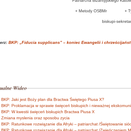
Patriarcha Bizantyjskiego Katoli
+ Metody OSBMr + Tym
biskupi-sekreta
erz:
BKP: „Fiducia supplicans” – koniec Ewangelii i chrześcijańst
ualne
Wideo
BKP: Jaki jest Boży plan dla Bractwa Świętego Piusa X?
BKP: Proklamacja w sprawie święceń biskupich i nieważnej ekskomuni
BKP: W kwestii święceń biskupich Bractwa Piusa X
Zmiana myslenia oraz sposobu zycia
BKP: Ratunkowe rozwiązanie dla Afryki – patriarchat /Świętowanie si
BKP: Ratunkowe rozwiązanie dla Afryki – patriarchat /Zwieńczeniem M