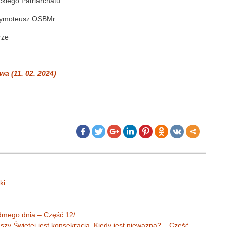
ckiego Patriarchatu
oteusz OSBMr
rze
wa (11. 02. 2024)
ki
ódmego dnia – Część 12/
szy Świętej jest konsekracja. Kiedy jest nieważna? – Część