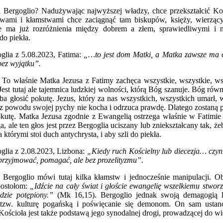
cel Bergoglio? Nadużywając najwyższej władzy, chce przekształcić K
twami i kłamstwami chce zaciągnąć tam biskupów, księży, wierzący
ie ma już rozróżnienia między dobrem a złem, sprawiedliwymi i n
do piekła.
glia z 5.08.2023, Fatima:
„…to jest dom Matki, a Matka zawsze ma otw
bez wyjątku”.
To właśnie Matka Jezusa z Fatimy zachęca wszystkie, wszystkie, ws
Jest tutaj ale tajemnica ludzkiej wolności, którą Bóg szanuje. Bóg rów
eba głosić pokutę. Jezus, który za nas wszystkich, wszystkich umarł, 
 z powodu swojej pychy nie kocha i odrzuca prawdę. Dlatego zostaną po
okutȩ. Matka Jezusa zgodnie z Ewangelią ostrzega właśnie w Fatimie 
ga, ale ten głos jest przez Bergoglia uciszany lub zniekształcany tak, 
 którymi stoi duch antychrysta, i aby szli do piekła.
glia z 2.08.2023, Lizbona:
„Kiedy ruch Kościelny lub diecezja… czyni p
przyjmować, pomagać, ale bez prozelityzmu”.
 Bergoglio mówi tutaj kilka kłamstw i jednocześnie manipulacji.
postołom:
„Idźcie na cały świat i głoście ewangelię wszelkiemu stworz
dzie potȩpiony.”
(Mk 16,15). Bergoglio jednak swoją demagogią li
 tzw. kulturę pogańską i poświęcanie się demonom. On sam ust
 Kościoła jest także podstawą jego synodalnej drogi, prowadzącej do wi