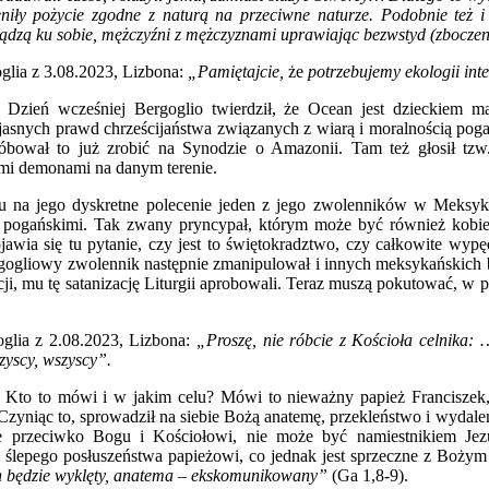
niły pożycie zgodne z naturą na przeciwne naturze. Podobnie też i
ądzą ku sobie, mężczyźni z mężczyznami uprawiając bezwstyd
(zboczen
glia z 3.08.2023, Lizbona:
„Pamiętajcie,
że
po
trzebujemy
ekologii int
 Dzień wcześniej Bergoglio twierdził, że Ocean jest dzieckiem m
 jasnych prawd chrześcijaństwa związanych z wiarą i moralnością pog
róbował to już zrobić na Synodzie o Amazonii. Tam też głosił tzw.
ymi demonami na danym terenie.
 na jego dyskretne polecenie jeden z jego zwolenników w Meksyk
 pogańskimi. Tak zwany pryncypał, którym może być również kobi
jawia się tu pytanie, czy jest to świętokradztwo, czy całkowite w
ergogliowy zwolennik następnie zmanipulował i innych meksykańskich b
i, mu tę satanizację Liturgii aprobowali. Teraz muszą pokutować, w 
oglia z 2.08.2023, Lizbona:
„Proszę, nie róbcie z Kościoła celnika: …
zyscy, wszyscy”.
 Kto to mówi i w jakim celu? Mówi to nieważny papież Franciszek, 
Czyniąc to, sprowadził na siebie Bożą anatemę, przekleństwo i wydale
e przeciwko Bogu i Kościołowi, nie może być namiestnikiem Jezu
 ślepego posłuszeństwa papieżowi, co jednak jest sprzeczne z Bożym
ch będzie wyklęty, anatema – ekskomunikowany”
(Ga 1,8-9).