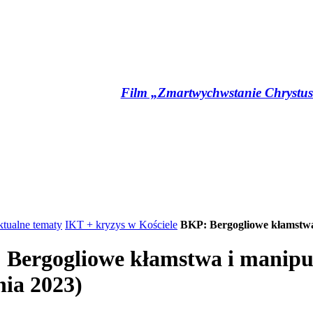
Film „Zmartwychwstanie Chrystusa”
tualne tematy
IKT + kryzys w Kościele
BKP: Bergogliowe kłamstwa i
Bergogliowe kłamstwa i manipula
nia 2023)