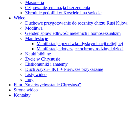
Masoneria
Czipowanie, eutanazja i szczepienia
Zbrodnie pedofilii w Kościele i na świecie
Wideo
Duchowe przygotowanie do rocznicy chrztu Rusi Kijows
Modlitwa
Gender, sprawiedliwość nieletnich i homoseksualizm
Manifestacje
Manifestacje przeciwko dyskryminacji religijnej
Manifestacje dotyczące ochrony rodziny i dzieci
Nauki biblijne
Życie w Chrystusie
Ekskomuniki i anatemy
Duch Asyżu+ IKT + Pierwsze przykazanie
Listy wideo
Inny
Film „Zmartwychwstanie Chrystusa”
Strona wideo
Kontakty