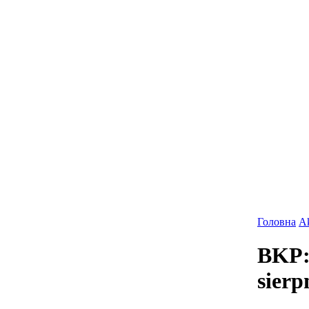
Головна
Ak
BKP: 
sierp