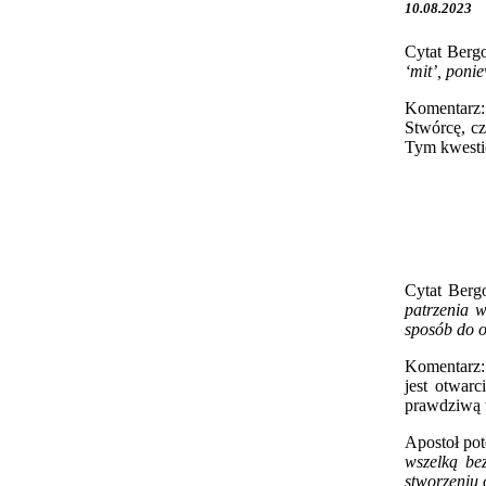
10.08.2023
Cytat Berg
‘mit’, poni
Komentarz: 
Stwórcę, cz
Tym kwestio
Cytat Berg
patrzenia w
sposób do o
Komentarz: 
jest otwar
prawdziwą w
Apostoł pot
wszelką be
stworzeniu 