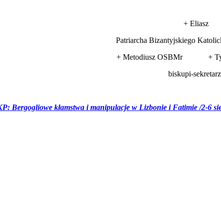
+ Eliasz
Patriarcha Bizantyjskiego Katolic
+ Metodiusz OSBMr + Ty
biskupi-sekretar
P: Bergogliowe kłamstwa i manipulacje w Lizbonie i Fatimie /2-6 si