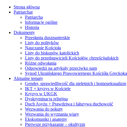
Strona główna
Patriarchat
Patriarcha
Informacje ogólne
Historia
Dokumenty
Przesłania duszpasterskie
Listy do polityków
Nauczanie Kościoła
Listy do biskupów katolickich
Listy do przedstawicieli Kościołów chrześcijańskich
Różne odwołania
Odpowiedzi na artykuły przeciwko nam
Synod Ukraińskiego Prawowiernego Kościóła Greckokat
Aktualne tematy
Gender, sprawiedliwość dla nieletnich i homoseksualizm
IKT + kryzys w Kościele
Kryzys w UKGK
Dyskryminacja religijna
Duch Asyżu + Prawdziwa i fałszywa duchowość
Wezwania do pokuty
Wezwania do wyznania wiary
Ekskomuniki i anatemy
Pierwsze przykazanie – okultyzm