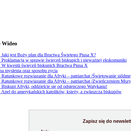
e
Wideo
Jaki jest Boży plan dla Bractwa Świętego Piusa X?
Proklamacja w sprawie święceń biskupich i nieważnej ekskomuniki
W kwestii święceń biskupich Bractwa Piusa X
a myslenia oraz sposobu zycia
Ratunkowe rozwiązanie dla Afryki – patriarchat /Świętowanie siódme
Ratunkowe rozwiązanie dla Afryki – patriarchat /Zwieńczeniem Mszy Ś
Biskupi Afryki, oddzielcie się od odstępczego Watykanu!
Apel do amerykańskich katolików, księży, a zwłaszcza biskupów
Zapisz się do newslet