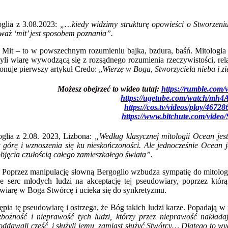
oglia z 3.08.2023:
„…kiedy widzimy strukturę opowieści o Stworzeni
eważ ‘mit’ jest sposobem poznania”.
Mit – to w powszechnym rozumieniu bajka, bzdura, baśń. Mitologia 
yli wiarę wywodzącą się z rozsądnego rozumienia rzeczywistości, relat
nuje pierwszy artykuł Credo: „
Wierzę w Boga, Stworzyciela nieba i zi
Możesz obejrzeć to wideo tutaj:
https://rumble.com
https://ugetube.com/watch/m
https://cos.tv/videos/play/467
https://www.bitchute.com/video
oglia z 2.08. 2023, Lizbona:
„Według klasycznej mitologii Ocean jes
 górę i wznoszenia się ku nieskończoności. Ale jednocześnie Ocean j
bjęcia czułością całego zamieszkałego świata”.
Poprzez manipulację słowną Bergoglio wzbudza sympatię do mitologii, 
cie serc młodych ludzi na akceptację tej pseudowiary, poprzez kt
iarę w Boga Stwórcę i ucieka się do synkretyzmu.
ępia tę pseudowiarę i ostrzega, że Bóg takich ludzi karze. Popadają 
zbożność i nieprawość tych ludzi, którzy przez nieprawość nakłada
oddawali cześć, i służyli jemu, zamiast służyć Stwórcy
…
Dlatego to wy