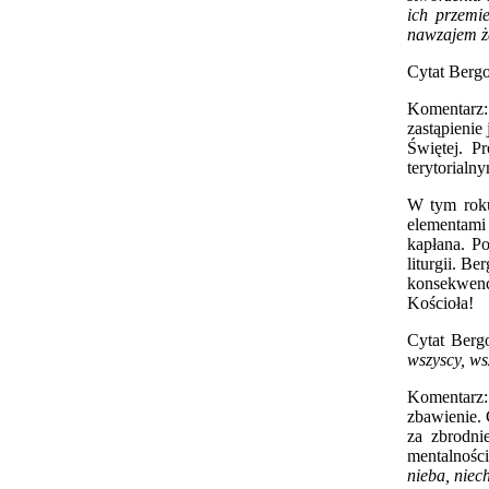
ich przemie
nawzajem ż
Cytat Bergo
Komentarz:
zastąpienie
Świętej. P
terytorialn
W tym roku
elementami
kapłana. Po
liturgii. B
konsekwencj
Kościoła!
Cytat Berg
wszyscy, ws
Komentarz:
zbawienie. 
za zbrodni
mentalności
nieba, nie