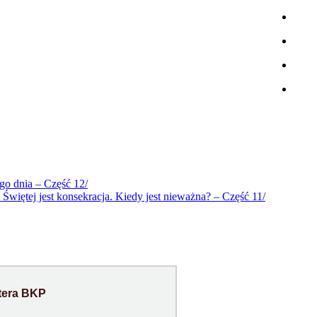
go dnia – Część 12/
więtej jest konsekracja. Kiedy jest nieważna? – Część 11/
tera
BKP