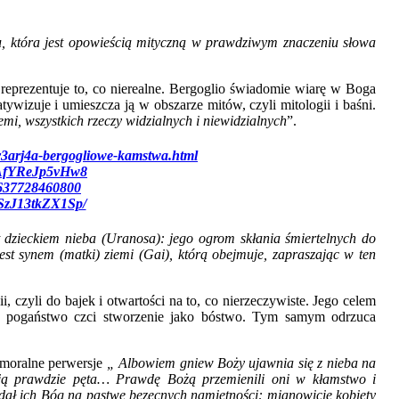
u, która jest opowieścią mityczną w prawdziwym znaczeniu słowa
reprezentuje to, co nierealne. Bergoglio świadomie wiarę w Boga
ywizuje i umieszcza ją w obszarze mitów, czyli mitologii i baśni.
emi, wszystkich rzeczy widzialnych i niewidzialnych
”.
/v3arj4a-bergogliowe-kamstwa.html
h4AfYReJp5vHw8
28637728460800
/SzJ13tkZX1Sp/
t dzieckiem nieba (Uranosa): jego ogrom skłania śmiertelnych do
est synem (matki) ziemi (Gai), którą obejmuje, zapraszając w ten
czyli do bajek i otwartości na to, co nierzeczywiste. Jego celem
órą pogaństwo czci stworzenie jako bóstwo. Tym samym odrzuca
w moralne perwersje
„
Albowiem gniew Boży ujawnia się z nieba na
ją prawdzie pęta
… P
rawdę Bożą przemienili oni w kłamstwo i
dał ich Bóg na pastwę bezecnych namiętności: mianowicie kobiety