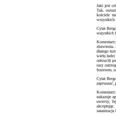
Jaki jest 
Tak, oszus
kościele n
wszystkich 
Cytat Bergo
wszystkich 
Komentarz: 
zbawienia. 
dlatego trz
wielu ludzi
odrzucili p
razy ostrze
frazesom, za
Cytat Bergo
zapraszać, 
Komentarz:
nakazuje a
uwierzy, bę
akceptując
satanizacja