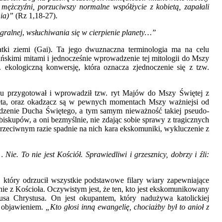
 mężczyźni, porzuciwszy normalne współżycie z kobietą, zapałali
ia)”
(Rz 1,18-27).
egralnej
,
wsłuchiwania się w cierpienie planety
…”
atki ziemi (Gai). Ta jego dwuznaczna terminologia ma na celu
ańskimi mitami i jednocześnie wprowadzenie tej mitologii do Mszy
 ekologiczną konwersję, która oznacza zjednoczenie się z tzw.
u przygotował i wprowadził tzw. ryt Majów do Mszy Świętej z
eta, oraz okadzacz są w pewnych momentach Mszy ważniejsi od
ypędzenie Ducha Świętego, a tym samym nieważność takiej pseudo-
iskupów, a oni bezmyślnie, nie zdając sobie sprawy z tragicznych
przeciwnym razie spadnie na nich kara ekskomuniki, wykluczenie z
 Nie. To nie jest Kościół. Sprawiedliwi i grzesznicy, dobrzy i źli:
który odrzucił wszystkie podstawowe filary wiary zapewniające
nie z Kościoła. Oczywistym jest, że ten, kto jest ekskomunikowany
sa Chrystusa. On jest okupantem, który nadużywa katolickiej
 objawieniem.
„Kto głosi inną ewangelię, chociażby był to anioł z