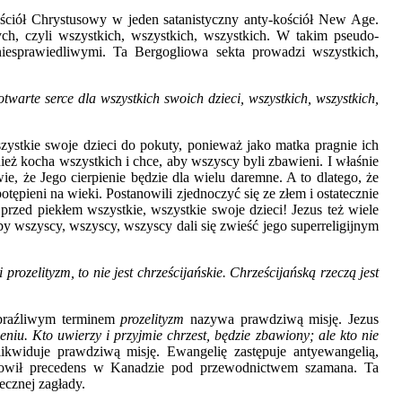
ościół Chrystusowy w jeden satanistyczny anty-kościół New Age.
ch, czyli wszystkich, wszystkich, wszystkich. W takim pseudo-
iesprawiedliwymi. Ta Bergogliowa sekta prowadzi wszystkich,
arte serce dla wszystkich swoich dzieci, wszystkich, wszystkich,
zystkie swoje dzieci do pokuty, ponieważ jako matka pragnie ich
nież kocha wszystkich i chce, aby wszyscy byli zbawieni. I właśnie
wie, że Jego cierpienie będzie dla wielu daremne. A to dlatego, że
tępieni na wieki. Postanowili zjednoczyć się ze złem i ostatecznie
przed piekłem wszystkie, wszystkie swoje dzieci! Jezus też wiele
żeby wszyscy, wszyscy, wszyscy dali się zwieść jego superreligijnym
rozelityzm, to nie jest chrześcijańskie. Chrześcijańską rzeczą jest
 Obraźliwym terminem
prozelityzm
nazywa prawdziwą misję. Jezus
eniu. Kto uwierzy i przyjmie chrzest, będzie zbawiony; ale kto nie
kwiduje prawdziwą misję. Ewangelię zastępuje antyewangelią,
anowił precedens w Kanadzie pod przewodnictwem szamana. Ta
ecznej zagłady.