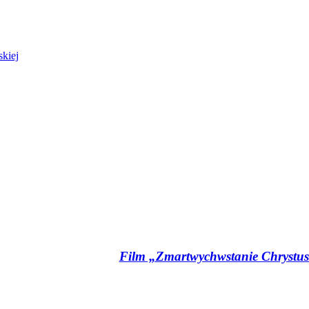
kiej
Film „Zmartwychwstanie Chrystusa”