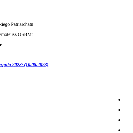
kiego Patriarchatu
moteusz OSBMr
ze
erpnia 2023/ (10.08.2023)