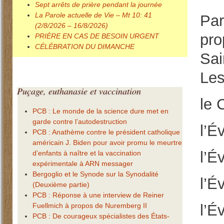
Sept arrêts de prière pendant la journée
La Parole actuelle de Vie – Mt 10: 41
Par
(2/8/2026 – 16/8/2026)
pro
PRIÈRE EN CAS DE BESOIN URGENT
CÉLÉBRATION DU DIMANCHE
Sai
Les
Puçage,
euthanasie et vaccination
le 
PCB : Le monde de la science dure met en
garde contre l’autodestruction
l’É
PCB : Anathème contre le président catholique
américain J. Biden pour avoir promu le meurtre
l’É
d’enfants à naître et la vaccination
expérimentale à ARN messager
Bergoglio et le Synode sur la Synodalité
l’É
(Deuxième partie)
PCB : Réponse à une interview de Reiner
Fuellmich à propos de Nuremberg II
l’É
PCB : De courageux spécialistes des États-