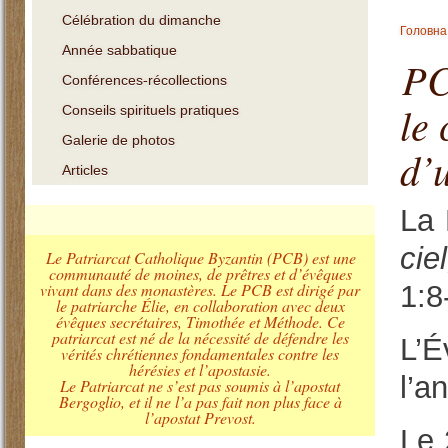
Célébration du dimanche
Головна
Année sabbatique
PCB : L’
PC
Conférences-récollections
le
Conseils spirituels pratiques
Galerie de photos
d’
Articles
La 
cie
Le Patriarcat Catholique Byzantin (PCB) est une
communauté de moines, de prêtres et d’évêques
vivant dans des monastères. Le PCB est dirigé par
1:8
le patriarche Élie, en collaboration avec deux
évêques secrétaires, Timothée et Méthode. Ce
patriarcat est né de la nécessité de défendre les
L’É
vérités chrétiennes fondamentales contre les
hérésies et l’apostasie.
l’a
Le Patriarcat ne s’est pas soumis à l’apostat
Bergoglio, et il ne l’a pas fait non plus face à
l’apostat Prevost.
Le 