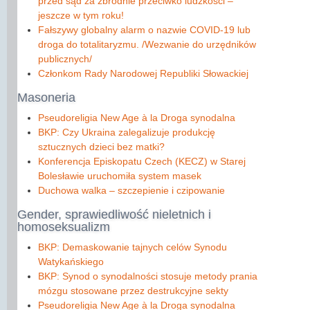
przed sąd za zbrodnie przeciwko ludzkości ‒
jeszcze w tym roku!
Fałszywy globalny alarm o nazwie COVID-19 lub
droga do totalitaryzmu. /Wezwanie do urzędników
publicznych/
Członkom Rady Narodowej Republiki Słowackiej
Masoneria
Pseudoreligia New Age à la Droga synodalna
BKP: Czy Ukraina zalegalizuje produkcję
sztucznych dzieci bez matki?
Konferencja Episkopatu Czech (KECZ) w Starej
Bolesławie uruchomiła system masek
Duchowa walka ‒ szczepienie i czipowanie
Gender,
sprawiedliwość nieletnich i
homoseksualizm
BKP: Demaskowanie tajnych celów Synodu
Watykańskiego
BKP: Synod o synodalności stosuje metody prania
mózgu stosowane przez destrukcyjne sekty
Pseudoreligia New Age à la Droga synodalna