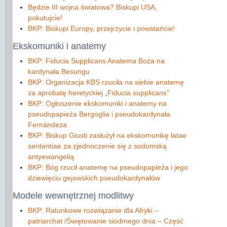
Będzie III wojna światowa? Biskupi USA,
pokutujcie!
BKP: Biskupi Europy, przejrzycie i powstańcie!
Ekskomuniki
i anatemy
BKP: Fiducia Supplicans Anatema Boża na
kardynała Besungu
BKP: Organizacja KBS rzuciła na siebie anatemę
za aprobatę heretyckiej „Fiducia supplicans”
BKP: Ogłoszenie ekskomuniki i anatemy na
pseudopapieża Bergoglia i pseudokardynała
Fernándeza
BKP: Biskup Giusti zasłużył na ekskomunikę latae
sententiae za zjednoczenie się z sodomską
antyewangelią
BKP: Bóg rzucił anatemę na pseudopapieża i jego
dziewięciu gejowskich pseudokardynałów
Modele
wewnętrznej modlitwy
BKP: Ratunkowe rozwiązanie dla Afryki –
patriarchat /Świętowanie siódmego dnia – Część