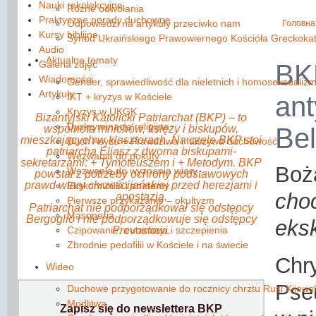
Nauki rekolekcyjne
Różne odwołania
Praktyczne porady duchowne
Odpowiedzi na artykuły przeciwko nam
Головна
Kursy biblijne
Synod Ukraińskiego Prawowiernego Kościóła Greckokat
Audio
Aktualne tematy
Galeria zdjęć
BK
Wiadomości
Gender, sprawiedliwość dla nieletnich i homoseksualiz
Artykuły
IKT + kryzys w Kościele
ant
Kryzys w UKGK
Bizantyjski Katolicki Patriarchat (BKP) ‒ to
Dyskryminacja religijna
wspólnota mnichów, księży i biskupów,
Bel
mieszkających w klasztorach. Na czele BKP stoi
Duch Asyżu + Prawdziwa i fałszywa duchowość
patriarcha Eliasz z dwoma biskupami-
Wezwania do pokuty
sekretarzami: + Tymoteuszem i + Metodym. BKP
Boż
Wezwania do wyznania wiary
powstał z potrzeby ochrony podstawowych
prawd wiary chrześcijańskiej przed herezjami i
Ekskomuniki i anatemy
cho
apostazją.
Pierwsze przykazanie – okultyzm
Patriarchat nie podporządkował się odstępcy
Masoneria
Bergoglio i nie podporządkowuje się odstępcy
eks
Czipowanie, eutanazja i szczepienia
Prevostowi.
Zbrodnie pedofilii w Kościele i na świecie
Ch
Wideo
Pse
Duchowe przygotowanie do rocznicy chrztu Rusi Kijowsk
Modlitwa
Zapisz się do newslettera BKP