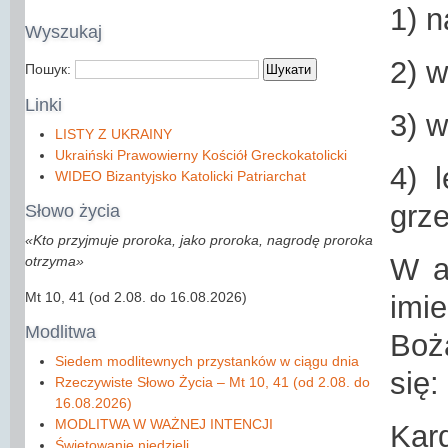
1) n
Wyszukaj
2) 
Пошук:
Linki
3) w
LISTY Z UKRAINY
Ukraiński Prawowierny Kościół Greckokatolicki
4) l
WIDEO Bizantyjsko Katolicki Patriarchat
grz
Słowo
życia
«Kto przyjmuje proroka, jako proroka, nagrodę proroka
W a
otrzyma»
Mt 10, 41 (od 2.08. do 16.08.2026)
imi
Modlitwa
Boż
Siedem modlitewnych przystanków w ciągu dnia
się:
Rzeczywiste Słowo Życia – Mt 10, 41 (od 2.08. do
16.08.2026)
MODLITWA W WAŻNEJ INTENCJI
Kar
Świętowanie niedzieli