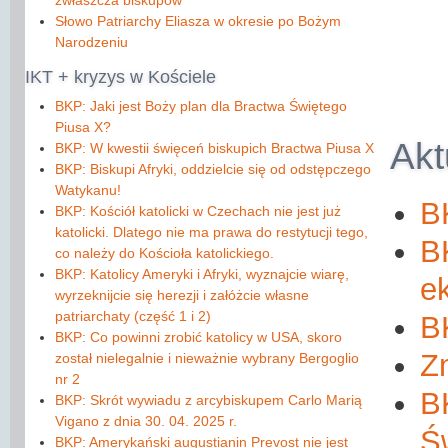
zwłaszcza biskupów
Słowo Patriarchy Eliasza w okresie po Bożym
Narodzeniu
IKT
+ kryzys w Kościele
BKP: Jaki jest Boży plan dla Bractwa Świętego
Piusa X?
Akt
BKP: W kwestii święceń biskupich Bractwa Piusa X
BKP: Biskupi Afryki, oddzielcie się od odstępczego
Watykanu!
B
BKP: Kościół katolicki w Czechach nie jest już
katolicki. Dlatego nie ma prawa do restytucji tego,
B
co należy do Kościoła katolickiego.
BKP: Katolicy Ameryki i Afryki, wyznajcie wiarę,
e
wyrzeknijcie się herezji i załóżcie własne
patriarchaty (сzęść 1 і 2)
B
BKP: Co powinni zrobić katolicy w USA, skoro
Z
został nielegalnie i nieważnie wybrany Bergoglio
nr 2
BK
BKP: Skrót wywiadu z arcybiskupem Carlo Marią
Vigano z dnia 30. 04. 2025 r.
Ś
BKP: Amerykański augustianin Prevost nie jest