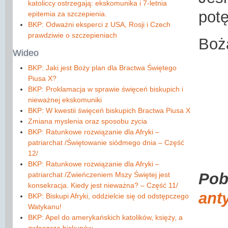
katoliccy ostrzegają: ekskomunika i 7-letnia
potę
epitemia za szczepienia.
BKP: Odważni eksperci z USA, Rosji i Czech
prawdziwie o szczepieniach
Boż
Wideo
BKP: Jaki jest Boży plan dla Bractwa Świętego
Piusa X?
BKP: Proklamacja w sprawie święceń biskupich i
nieważnej ekskomuniki
BKP: W kwestii święceń biskupich Bractwa Piusa X
Zmiana myslenia oraz sposobu zycia
BKP: Ratunkowe rozwiązanie dla Afryki –
patriarchat /Świętowanie siódmego dnia – Część
12/
BKP: Ratunkowe rozwiązanie dla Afryki –
Pob
patriarchat /Zwieńczeniem Mszy Świętej jest
konsekracja. Kiedy jest nieważna? – Część 11/
ant
BKP: Biskupi Afryki, oddzielcie się od odstępczego
Watykanu!
BKP: Apel do amerykańskich katolików, księży, a