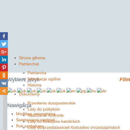
Strona główna
Patriarchat
Patriarcha
Wybierz
język
Informacje ogólne
Film
Historia
Dokumenty
Przesłania duszpasterskie
Nawigacja
Listy do polityków
Modlitwa wewnętrzna
Nauczanie Kościoła
Świętowanie niedzieli
Listy do biskupów katolickich
Rok szabatowy
Listy do przedstawicieli Kościołów chrześcijańskich