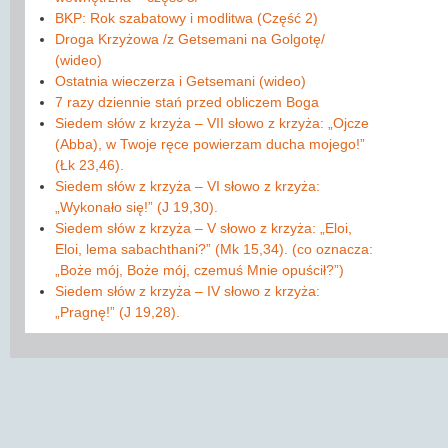
BKP: Rok szabatowy i modlitwa (Część 2)
Droga Krzyżowa /z Getsemani na Golgotę/
(wideo)
Ostatnia wieczerza i Getsemani (wideo)
7 razy dziennie stań przed obliczem Boga
Siedem słów z krzyża – VII słowo z krzyża: „Ojcze
(Abba), w Twoje ręce powierzam ducha mojego!”
(Łk 23,46).
Siedem słów z krzyża – VI słowo z krzyża:
„Wykonało się!” (J 19,30).
Siedem słów z krzyża – V słowo z krzyża: „Eloi,
Eloi, lema sabachthani?” (Mk 15,34). (co oznacza:
„Boże mój, Boże mój, czemuś Mnie opuścił?”)
Siedem słów z krzyża – IV słowo z krzyża:
„Pragnę!” (J 19,28).