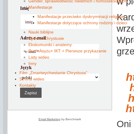
w pi
Gender, sprawiedliwość nieletnich i homoseksualizm
Manifestacje
Imię
Kar
Manifestacje przeciwko dyskryminacji religijnej
Manifestacje dotyczące ochrony rodziny i dzieci
wrz
Nauki biblijne
Wpr
Adres e-mail
Życie w Chrystusie
Ekskomuniki i anatemy
grze
Duch Asyżu+ IKT + Pierwsze przykazanie
Listy wideo
Inny
Język
Film „Zmartwychwstanie Chrystusa”
h
Strona wideo
Kontakty
Zapisz
h
h
Email Marketing
by Benchmark
Oni