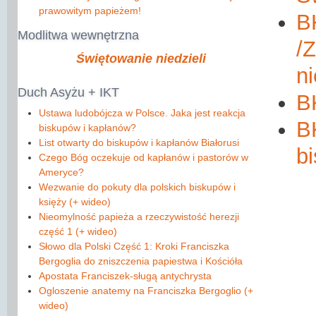
prawowitym papieżem!
B
Modlitwa
wewnętrzna
/
Świętowanie niedzieli
n
Duch
Asyżu + IKT
B
Ustawa ludobójcza w Polsce. Jaka jest reakcja
B
biskupów i kapłanów?
List otwarty do biskupów i kapłanów Białorusi
b
Czego Bóg oczekuje od kapłanów i pastorów w
Ameryce?
Wezwanie do pokuty dla polskich biskupów i
księży (+ wideo)
Nieomylność papieża a rzeczywistość herezji
część 1 (+ wideo)
Słowo dla Polski Część 1: Kroki Franciszka
Bergoglia do zniszczenia papiestwa i Kościóła
Apostata Franciszek-sługą antychrysta
Ogloszenie anatemy na Franciszka Bergoglio (+
wideo)