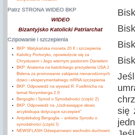
Patrz
STRONA WIDEO BKP
Bisk
WIDEO
Bis
Bizantyjsko Katolicki Patriarchat
Czipowanie
i szczepienia
Bis
BKP: Watykańska moneta 20 € i szczepienia
Katolicy Portoryko, opowiedzcie się za
Bis
Chrystusem i Jego wiernym pastorem Danielem
BKP: Anatema na katolickiego prezydenta USA J.
Bidena za promowanie zabijania nienarodzonych
Jeś
dzieci i eksperymentalnego mRNA szczepienia
umr
BKP: Odpowiedź na wywiad R. Fuellmicha na
temat Norymberga 2.0
chr
Bergoglio i Synod o Synodalności (сzęść 2)
BKP: Odpowiedź na „Uzdrawiające słowo
się
arcybiskupa dotyczące szczepień”
Antydekalog Bergoglia – ankieta Synodu o
jed
synodalności (część I)
NEWSFLASH Odseparowani wschodni duchowni
Jeś