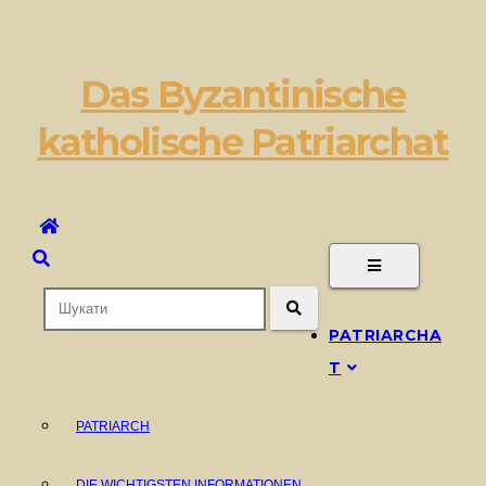
Перейти
до
вмісту
Das Byzantinische
katholische Patriarchat
PATRIARCHA
T
PATRIARCH
DIE WICHTIGSTEN INFORMATIONEN