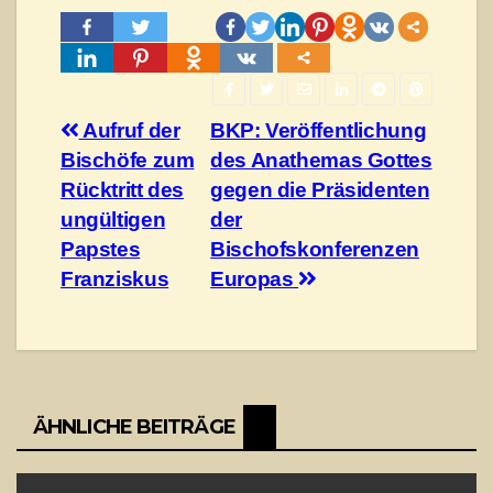
Навігація
Aufruf der
BKP: Veröffentlichung
Bischöfe zum
des Anathemas Gottes
записів
Rücktritt des
gegen die Präsidenten
ungültigen
der
Papstes
Bischofskonferenzen
Franziskus
Europas
ÄHNLICHE BEITRÄGE