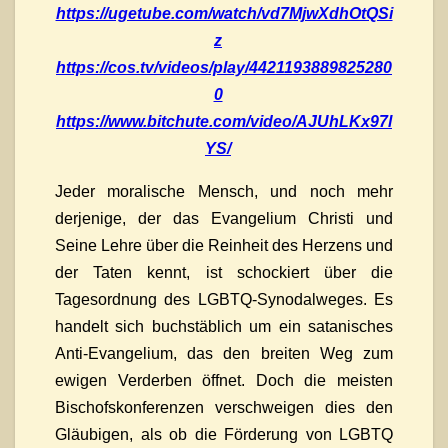
https://ugetube.com/watch/vd7MjwXdhOtQSi
z
https://cos.tv/videos/play/4421193889825280
0
https://www.bitchute.com/video/AJUhLKx97l
YS/
Jeder moralische Mensch, und noch mehr
derjenige, der das Evangelium Christi und
Seine Lehre über die Reinheit des Herzens und
der Taten kennt, ist schockiert über die
Tagesordnung des LGBTQ-Synodalweges. Es
handelt sich buchstäblich um ein satanisches
Anti-Evangelium, das den breiten Weg zum
ewigen Verderben öffnet. Doch die meisten
Bischofskonferenzen verschweigen dies den
Gläubigen, als ob die Förderung von LGBTQ